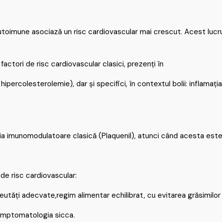
utoimune asociază un risc cardiovascular mai crescut. Acest lucru
actori de risc cardiovascular clasici, prezenți în
hipercolesterolemie), dar și specifici, în contextul bolii: inflamați
pia imunomodulatoare clasică (Plaquenil), atunci când acesta este
 de risc cardiovascular:
utăți adecvate,regim alimentar echilibrat, cu evitarea grăsimilor
imptomatologia sicca.