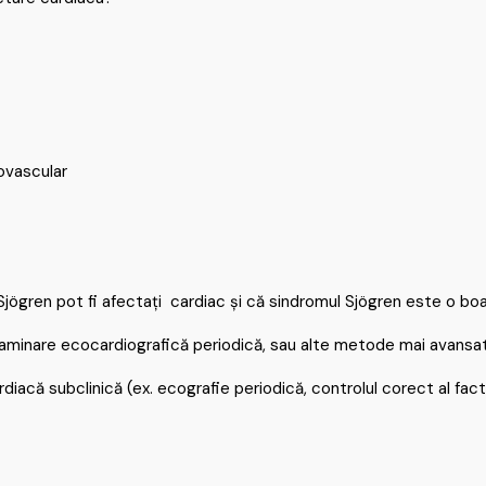
iovascular
Sjögren pot fi afectați cardiac și că sindromul Sjögren este o boa
 examinare ecocardiografică periodică, sau alte metode mai avansa
acă subclinică (ex. ecografie periodică, controlul corect al factori