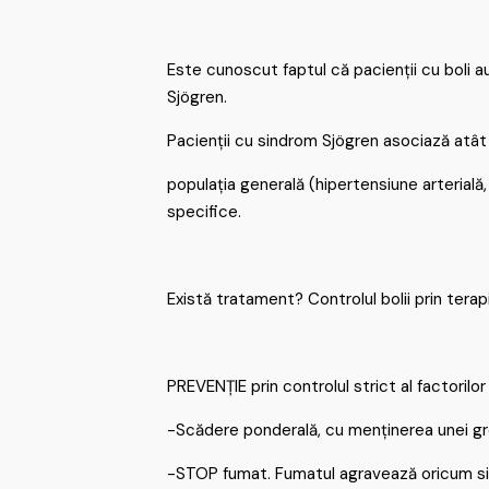
Este cunoscut faptul că pacienții cu boli a
Sjögren.
Pacienții cu sindrom Sjögren asociază atât f
populația generală (hipertensiune arterială, 
specifice.
Există tratament? Controlul bolii prin tera
PREVENȚIE prin controlul strict al factorilor
-Scădere ponderală, cu menținerea unei gre
-STOP fumat. Fumatul agravează oricum s