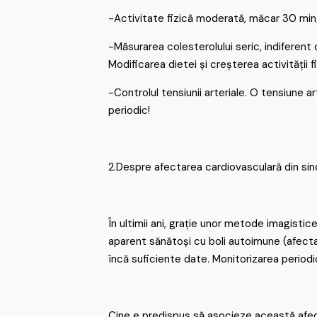
-Activitate fizică moderată, măcar 30 min/
-Măsurarea colesterolului seric, indiferent
Modificarea dietei și creșterea activității
-Controlul tensiunii arteriale. O tensiune a
periodic!
2.Despre afectarea cardiovasculară din 
În ultimii ani, grație unor metode imagistic
aparent sănătoși cu boli autoimune (afecta
încă suficiente date. Monitorizarea periodi
Cine e predispus să asocieze această afe