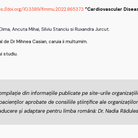
s://doi.org/10.3389/fimmu.2022.865373
”Cardiovascular Disea
 Dima, Ancuta Mihai, Silviu Stanciu si Ruxandra Jurcut.
al de Dr Mihnea Casian, caruia ii multumim.
ui studiu.
mpilație din informațiile publicate pe site-urile organizații
cienților aprobate de consiliile științifice ale organizațiilor
aducere și adaptare pentru limba română: Dr. Nadia Rădule