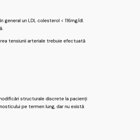
în general un LDL colesterol < 116mg/dl.
ă.
area tensiunii arteriale trebuie efectuată
odificări structurale discrete la pacienți
osticului pe termen lung, dar nu există