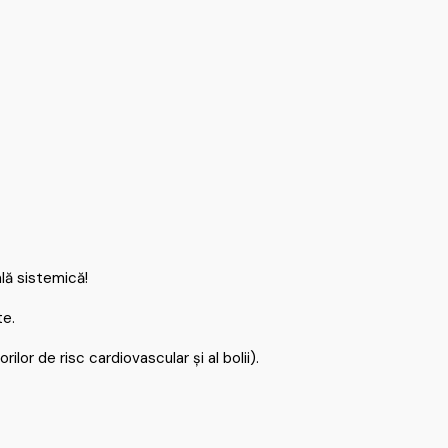
lă sistemică!
te.
lor de risc cardiovascular și al bolii).