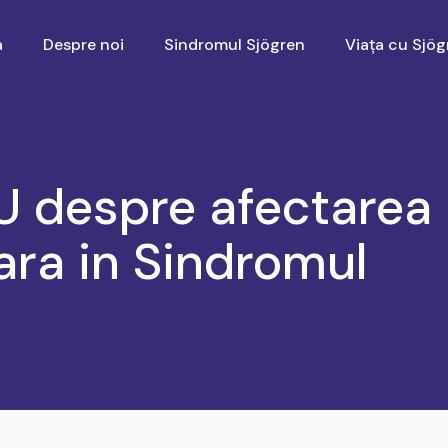
a
Despre noi
Sindromul Sjögren
Viața cu Sjög
 despre afectarea
ara in Sindromul