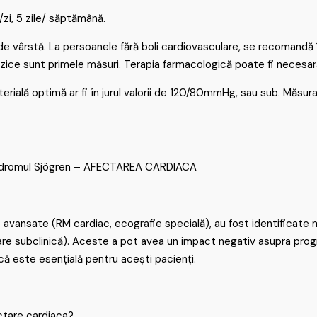
zi, 5 zile/ săptămână.
 de vârstă. La persoanele fără boli cardiovasculare, se recomandă 
 fizice sunt primele măsuri. Terapia farmacologică poate fi necesar
rterială optimă ar fi în jurul valorii de 120/80mmHg, sau sub. Măsur
sindromul Sjögren – AFECTAREA CARDIACA
e avansate (RM cardiac, ecografie specială), au fost identificate m
re subclinică). Aceste a pot avea un impact negativ asupra progn
că este esențială pentru acești pacienți.
ctare cardiaca?