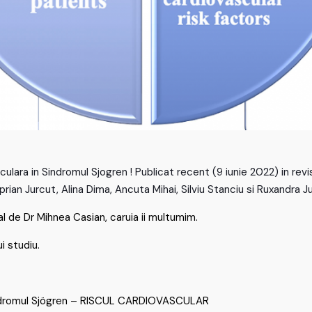
ra in Sindromul Sjogren ! Publicat recent (9 iunie 2022) in rev
ian Jurcut, Alina Dima, Ancuta Mihai, Silviu Stanciu si Ruxandra J
al de Dr Mihnea Casian, caruia ii multumim.
ui studiu.
sindromul Sjögren – RISCUL CARDIOVASCULAR