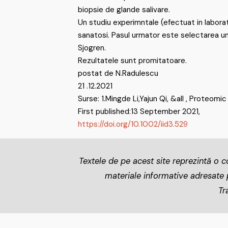
biopsie de glande salivare.
Un studiu experimntale (efectuat in laborat
sanatosi. Pasul urmator este selectarea unei
Sjogren.
Rezultatele sunt promitatoare.
postat de N.Radulescu
21 .12.2021
Surse: 1.Mingde Li,Yajun Qi, &all , Proteom
First published:13 September 2021,
https://doi.org/10.1002/iid3.529
Textele de pe acest site reprezintă o co
materiale informative adresate pa
Tr