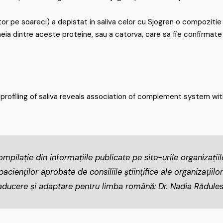
or pe soareci) a depistat in saliva celor cu Sjogren o compozitie 
a dintre aceste proteine, sau a catorva, care sa fie confirmate si 
ic profiling of saliva reveals association of complement system w
mpilație din informațiile publicate pe site-urile organizații
cienților aprobate de consiliile științifice ale organizațiilor
aducere și adaptare pentru limba română: Dr. Nadia Rădule