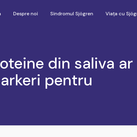
a
Despre noi
Sindromul Sjögren
Viața cu Sjög
oteine din saliva ar
arkeri pentru