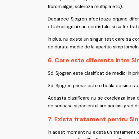
fibromialgie, scleroza multipla etc).
Deoarece Sjogren afecteaza organe diferit
oftalmologului sau dentistului si sa fie tr
In plus, nu exista un singur test care sa c
ce durata medie de la aparitia simptomelor
6. Care este diferenta intre S
Sd. Sjogren este clasificat de medici in pr
Sd. Sjogren primar este o boala de sine st
Aceasta clasificare nu se coreleaza insa c
de serioasa si pacientul are acelasi grad d
7. Exista tratament pentru Si
In acest moment nu exista un tratament c