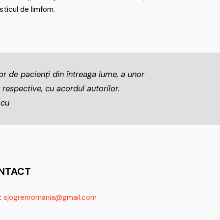
sticul de limfom.
lor de pacienți din întreaga lume, a unor
 respective, cu acordul autorilor.
scu
NTACT
:
sjogrenromania@gmail.com