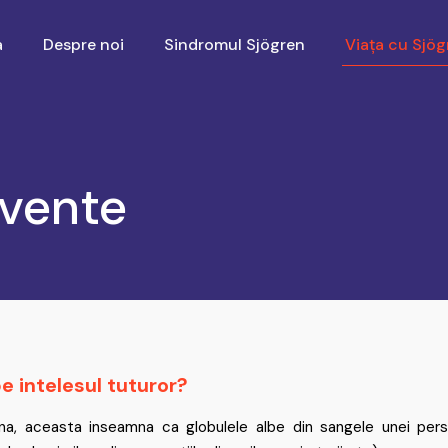
a
Despre noi
Sindromul Sjögren
Viața cu Sjög
cvente
e intelesul tuturor?
a, aceasta inseamna ca globulele albe din sangele unei pers