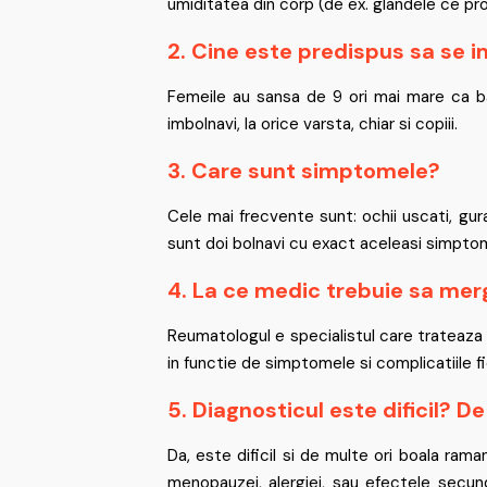
umiditatea din corp (de ex. glandele ce produ
2. Cine este predispus sa se
Femeile au sansa de 9 ori mai mare ca ba
imbolnavi, la orice varsta, chiar si copiii.
3. Care sunt simptomele?
Cele mai frecvente sunt: ochii uscati, gur
sunt doi bolnavi cu exact aceleasi simptom
4. La ce medic trebuie sa mer
Reumatologul e specialistul care trateaza si
in functie de simptomele si complicatiile fi
5. Diagnosticul este dificil? D
Da, este dificil si de multe ori boala r
menopauzei, alergiei, sau efectele secun