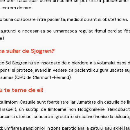
e bolii. Daca apar dureri articulare se pot utiliza paracetamol 
t extrem de rare.
o buna colaborare intre pacienta, medicul curant si obstetrician.
,atunci e necesar sa se urmareasca regulat ritmul cardiac feta
le)
ca sufar de Sjogren?
 Sd Sjogren nu se insoteste de o pierdere a a volumului osos din j
 punti si proteze, avand in vedere ca pacientii cu gura uscata su
schaumes (CHU de Clermont-Ferrand)
nu te teme de el!
ta limfom. Cazurile sunt foarte rare, iar Jumatate din cazurile de 
ssue”), un subtip de limfoame non Hodgkininene. Helicobacter
rsuri la stomac, scadere in greutate si scaune inchise la culoare
umflarea ganglionilor in zona parotidiana, a gatului sau axilei (