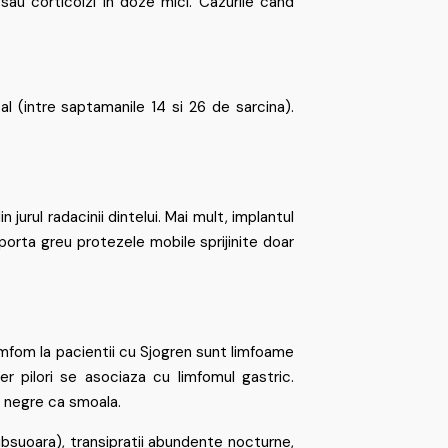
sau corticoizi in doze mici. Cazurile cand
l (intre saptamanile 14 si 26 de sarcina).
urul radacinii dintelui. Mai mult, implantul
porta greu protezele mobile sprijinite doar
limfom la pacientii cu Sjogren sunt limfoame
 pilori se asociaza cu limfomul gastric.
, negre ca smoala.
subsuoara), transipratii abundente nocturne,