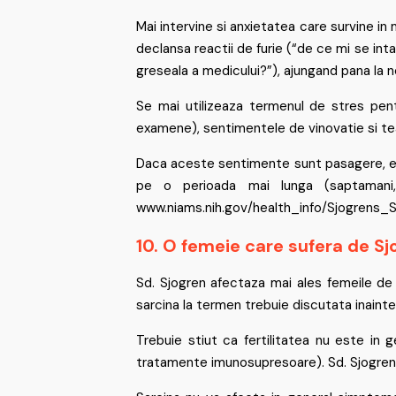
Mai intervine si anxietatea care survine in
declansa reactii de furie (“de ce mi se in
greseala a medicului?”), ajungand pana la ne
Se mai utilizeaza termenul de stres pentr
examene), sentimentele de vinovatie si te
Daca aceste sentimente sunt pasagere, ele 
pe o perioada mai lunga (saptamani,
www.niams.nih.gov/health_info/Sjogrens
10. O femeie care sufera de S
Sd. Sjogren afectaza mai ales femeile de 
sarcina la termen trebuie discutata inainte 
Trebuie stiut ca fertilitatea nu este in g
tratamente imunosupresoare). Sd. Sjogren 