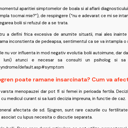
 momentul aparitiei simptomelor de boala si al aflarii diagnostic
tampla tocmai mie?”), de respingere (“nu e adevarat ce mi se intam
garea bolii si refuzul de a se trata.
u a defini frica excesiva de anumite situatii, mai ales inaint
ama inconstienta de pedeapsa, sentimentul ca se va intampla o n
nu vor influenta in mod negativ evolutia bolii autoimune, dar dac
 luni) atunci e necesar sa consulti un psiholog si sa
_Syndrome/default.asp#symptom
jogren poate ramane insarcinata? Cum va afecta
varsta menopauzei dar pot fi si femei in perioada fertila. Deci
cu medicul curant si sa luati decizia impreuna, in functie de caz.
eneral afectata de sd. Sjogren, sunt rare cazurile cu fertilitat
asociat cu lupus necesita o discutie separata.