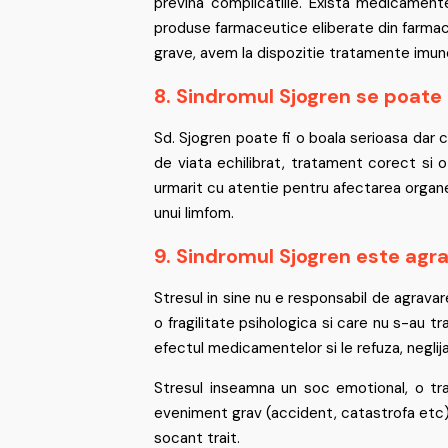
previna complicatiile. Exista medicamen
produse farmaceutice eliberate din farmacii 
grave, avem la dispozitie tratamente imun
8. Sindromul Sjogren se poate 
Sd. Sjogren poate fi o boala serioasa dar 
de viata echilibrat, tratament corect si 
urmarit cu atentie pentru afectarea organel
unui limfom.
9. Sindromul Sjogren este agr
Stresul in sine nu e responsabil de agravar
o fragilitate psihologica si care nu s-au 
efectul medicamentelor si le refuza, neglij
Stresul inseamna un soc emotional, o tra
eveniment grav (accident, catastrofa etc) 
socant trait.