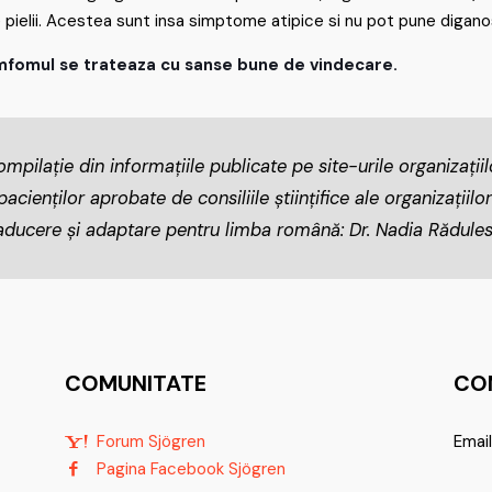
 pielii. Acestea sunt insa simptome atipice si nu pot pune digano
limfomul se trateaza cu sanse bune de vindecare.
mpilație din informațiile publicate pe site-urile organizații
cienților aprobate de consiliile științifice ale organizațiilor
aducere și adaptare pentru limba română: Dr. Nadia Rădule
COMUNITATE
CO
Forum Sjögren
Email
Pagina Facebook Sjögren