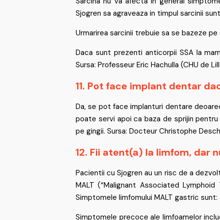
Sarcina nu va afecta in general simptomel
Sjogren sa agraveaza in timpul sarcinii sun
Urmarirea sarcinii trebuie sa se bazeze pe 
Daca sunt prezenti anticorpii SSA la mama
Sursa: Professeur Eric Hachulla (CHU de Lil
11. Pot face implant dentar da
Da, se pot face implanturi dentare deoarece
poate servi apoi ca baza de sprijin pentru
pe gingii. Sursa: Docteur Christophe De
12. Fii atent(a) la limfom, dar 
Pacientii cu Sjogren au un risc de a dezvol
MALT (“Malignant Associated Lymphoid Ti
Simptomele limfomului MALT gastric sunt: a
Simptomele precoce ale limfoamelor includ: 