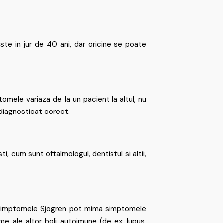
te in jur de 40 ani, dar oricine se poate
omele variaza de la un pacient la altul, nu
diagnosticat corect.
i, cum sunt oftalmologul, dentistul si altii,
ca simptomele Sjogren pot mima simptomele
e ale altor boli autoimune (de ex: lupus,