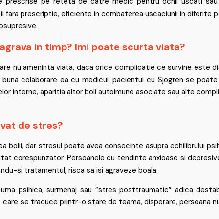
te prescrise pe reteta de catre medic pentru ochii uscati sau
fara prescriptie, eficiente in combaterea uscaciunii in diferite pa
osupresive.
agrava in timp? Imi poate scurta viata?
care nu ameninta viata, daca orice complicatie ce survine este di
o buna colaborare ea cu medicul, pacientul cu Sjogren se poate 
or interne, aparitia altor boli autoimune asociate sau alte compli
avat de stres?
ea bolii, dar stresul poate avea consecinte asupra echilibrului psi
tratat corespunzator. Persoanele cu tendinte anxioase si depresiv
andu-si tratamentul, risca sa isi agraveze boala.
uma psihica, surmenaj sau “stres posttraumatic” adica destab
care se traduce printr-o stare de teama, disperare, persoana nu 