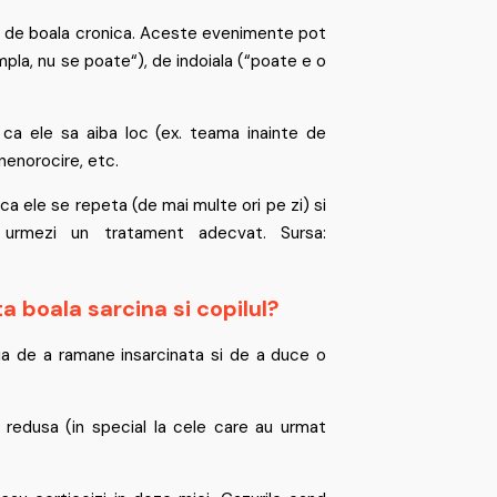
ului de boala cronica. Aceste evenimente pot
pla, nu se poate“), de indoiala (“poate e o
e ca ele sa aiba loc (ex. teama inainte de
enorocire, etc.
a ele se repeta (de mai multe ori pe zi) si
 urmezi un tratament adecvat. Sursa:
 boala sarcina si copilul?
zia de a ramane insarcinata si de a duce o
e redusa (in special la cele care au urmat