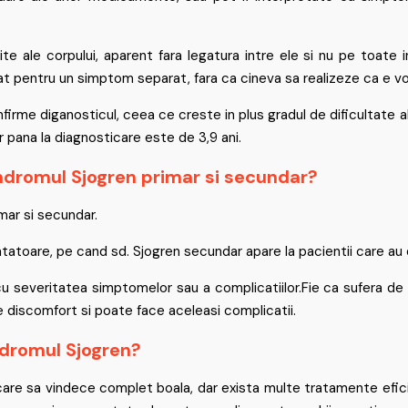
e ale corpului, aparent fara legatura intre ele si nu pe toate 
atat pentru un simptom separat, fara ca cineva sa realizeze ca e vo
onfirme diganosticul, ceea ce creste in plus gradul de dificultate 
 pana la diagnosticare este de 3,9 ani.
indromul Sjogren primar si secundar?
imar si secundar.
atatoare, pe cand sd. Sjogren secundar apare la pacientii care au 
u severitatea simptomelor sau a complicatiilor.Fie ca sufera de 
e discomfort si poate face aceleasi complicatii.
ndromul Sjogren?
are sa vindece complet boala, dar exista multe tratamente efic