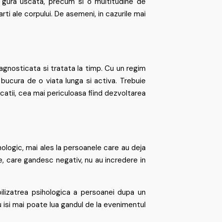
 gura uscata, precum si o multitudine de
rti ale corpului. De asemeni, in cazurile mai
agnosticata si tratata la timp. Cu un regim
bucura de o viata lunga si activa. Trebuie
catii, cea mai periculoasa fiind dezvoltarea
hologic, mai ales la persoanele care au deja
e, care gandesc negativ, nu au incredere in
ilizatrea psihologica a persoanei dupa un
isi mai poate lua gandul de la evenimentul