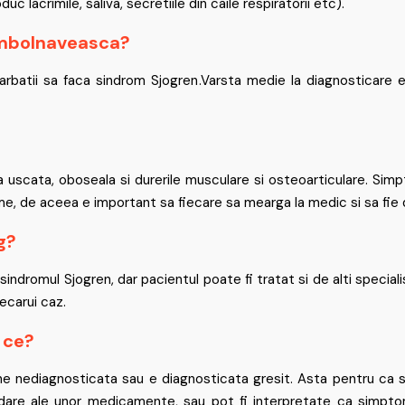
c lacrimile, saliva, secretiile din caile respiratorii etc).
 imbolnaveasca?
rbatii sa faca sindrom Sjogren.Varsta medie la diagnosticare es
a uscata, oboseala si durerile musculare si osteoarticulare. Simpt
e, de aceea e important sa fiecare sa mearga la medic si sa fie 
g?
ndromul Sjogren, dar pacientul poate fi tratat si de alti specialist
ecarui caz.
e ce?
amane nediagnosticata sau e diagnosticata gresit. Asta pentru 
dare ale unor medicamente, sau pot fi interpretate ca simptom