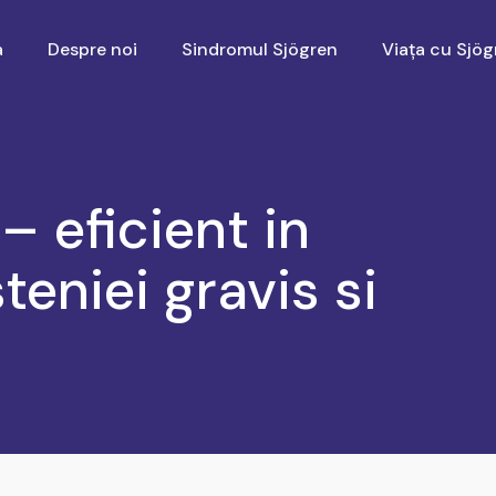
a
Despre noi
Sindromul Sjögren
Viața cu Sjög
 eficient in
teniei gravis si