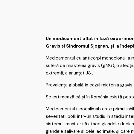
Un medicament aflat în fază experiment
Gravis si Sindromul Sjogren, și-a îndepl
Medicamentul cu anticorpi monoclonali a re
suferă de miastenia gravis (gMG), o afecți
extremă, a anunțat J&J.
Prevalența globală în cazul miatenia gravis
Se estimează că și în România există peste
Medicamentul nipocalimab este primul inhi
severității bolii într-un studiu în stadiu i
sistemul imunitar să atace glandele decla
glandele salivare si cele lacrimale
, și care