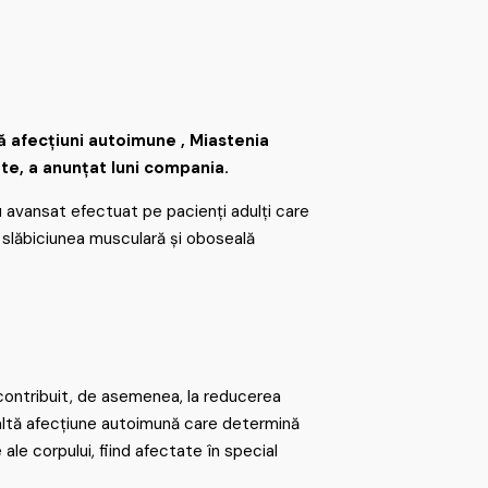
 afecțiuni autoimune , Miastenia
ate, a anunțat luni compania.
 avansat efectuat pe pacienți adulți care
 slăbiciunea musculară și oboseală
contribuit, de asemenea, la reducerea
 o altă afecțiune autoimună care determină
ale corpului, fiind afectate în special