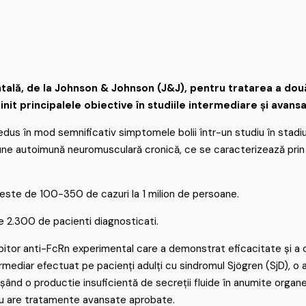
ală, de la Johnson & Johnson (J&J), pentru tratarea a două
init principalele obiective în studiile intermediare și avans
dus în mod semnificativ simptomele bolii într-un studiu în stadiu
une autoimună neuromusculară cronică, ce se caracterizează prin
 este de 100-350 de cazuri la 1 milion de persoane.
 2.300 de pacienti diagnosticati.
bitor anti-FcRn experimental care a demonstrat eficacitate și a 
ntermediar efectuat pe pacienți adulți cu sindromul Sjögren (SjD),
nșând
o productie insuficientă de secreții fluide în anumite organe 
 nu are tratamente avansate aprobate.