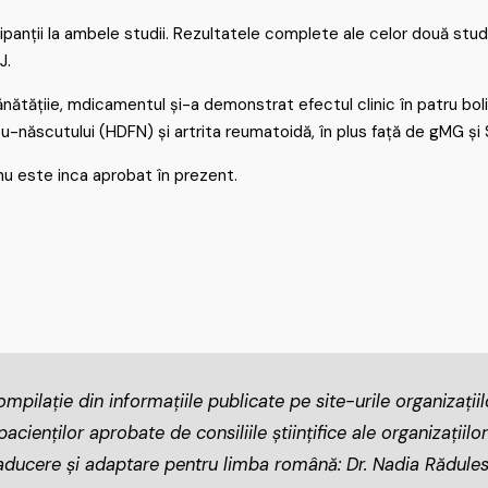
panții la ambele studii. Rezultatele complete ale celor două studi
J.
ănătățiie, mdicamentul și-a demonstrat efectul clinic în patru bol
nou-născutului (HDFN) și artrita reumatoidă, în plus față de gMG și 
nu este inca aprobat în prezent.
mpilație din informațiile publicate pe site-urile organizații
cienților aprobate de consiliile științifice ale organizațiilor
aducere și adaptare pentru limba română: Dr. Nadia Rădule