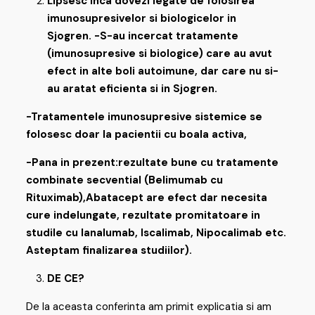
Lipsesc inca dovezi legate de folosirea
imunosupresivelor si biologicelor in
Sjogren.
-S-au incercat tratamente
(imunosupresive si biologice) care au avut
efect in alte boli autoimune, dar care nu si-
au aratat eficienta si in Sjogren.
-Tratamentele imunosupresive sistemice se
folosesc doar la pacientii cu boala activa,
-Pana in prezent:rezultate bune cu tratamente
combinate secvential (Belimumab cu
Rituximab),
Abatacept are efect dar necesita
cure indelungate, rezultate promitatoare in
studile cu Ianalumab, Iscalimab, Nipocalimab etc.
Asteptam finalizarea studiilor).
DE CE?
De la aceasta conferinta am primit explicatia si am