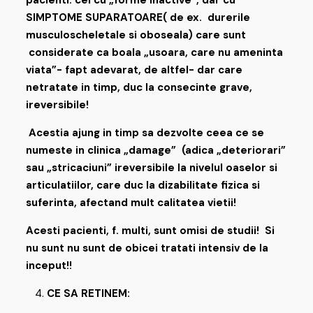
pacienti: cei cu „forme inactive”, dar cu
SIMPTOME SUPARATOARE( de ex. durerile
musculoscheletale si oboseala) care sunt
considerate ca boala „usoara, care nu ameninta
viata”- fapt adevarat, de altfel- dar care
netratate in timp, duc la consecinte grave,
ireversibile!
Acestia ajung in timp sa dezvolte ceea ce se
numeste in clinica „damage” (adica „deteriorari”
sau „stricaciuni” ireversibile la nivelul oaselor si
articulatiilor, care duc la dizabilitate fizica si
suferinta, afectand mult calitatea vietii!
Acesti pacienti, f. multi, sunt omisi de studii! Si
nu sunt nu sunt de obicei tratati intensiv de la
inceput!!
CE SA RETINEM: