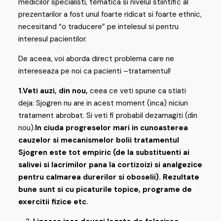
medicilor specialisti, tematica si nivelul stiintific al
prezentarilor a fost unul foarte ridicat si foarte ethnic,
necesitand “o traducere” pe intelesul si pentru
interesul pacientilor.
De aceea, voi aborda direct problema care ne
intereseaza pe noi ca pacienti –tratamentul!
1.Veti auzi, din nou,
ceea ce veti spune ca stiati
deja: Sjogren nu are in acest moment (inca) niciun
tratament abrobat. Si veti fi probabil dezamagiti (din
nou).
In ciuda progreselor mari in cunoasterea
cauzelor si mecanismelor bolii tratamentul
Sjogren este tot empiric (de la substituenti ai
salivei si lacrimilor pana la cortizoizi si analgezice
pentru calmarea durerilor si oboselii). Rezultate
bune sunt si cu picaturile topice, programe de
exercitii fizice etc.