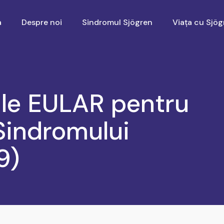
a
Despre noi
Sindromul Sjögren
Viața cu Sjög
le EULAR pentru
Sindromului
9)