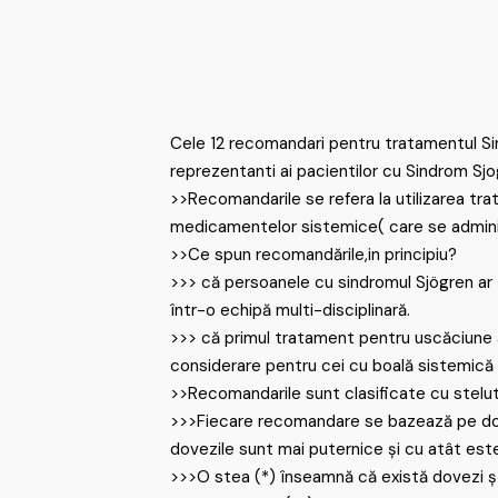
Cele 12 recomandari pentru tratamentul Sin
reprezentanti ai pacientilor cu Sindrom Sjo
>>Recomandarile se refera la utilizarea trat
medicamentelor sistemice( care se administr
>>Ce spun recomandările,in principiu?
>>> că persoanele cu sindromul Sjögren ar tr
într-o echipă multi-disciplinară.
>>> că primul tratament pentru uscăciune ar
considerare pentru cei cu boală sistemică 
>>Recomandarile sunt clasificate cu stelu
>>>Fiecare recomandare se bazează pe dovez
dovezile sunt mai puternice și cu atât este
>>>O stea (*) înseamnă că există dovezi știi