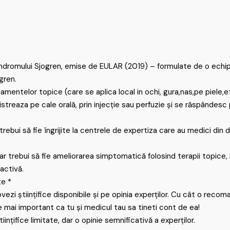
dromului Sjogren, emise de EULAR (2019) – formulate de o echipa 
gren.
amentelor topice (care se aplica local in ochi, gura,nas,pe piele,e
eaza pe cale orală, prin injecție sau perfuzie și se răspândesc p
ebui să fie îngrijite la centrele de expertiza care au medici din d
 trebui să fie ameliorarea simptomatică folosind terapii topice, ia
activă.
te *
i științifice disponibile și pe opinia experților. Cu cât o recom
 mai important ca tu și medicul tau sa tineti cont de ea!
nțifice limitate, dar o opinie semnificativă a experților.