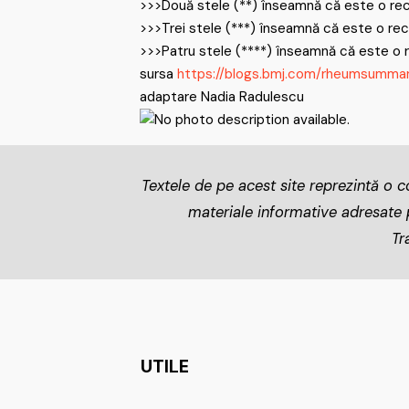
>>>Două stele (**) înseamnă că este o recom
>>>Trei stele (***) înseamnă că este o reco
>>>Patru stele (****) înseamnă că este o re
sursa
https://blogs.bmj.com/rheumsumma
adaptare Nadia Radulescu
Textele de pe acest site reprezintă o co
materiale informative adresate pa
Tr
UTILE