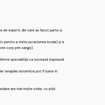
de experti, din care au facut parte si
tc pentru a trata uscaciunea locala) și a
rin corp prin sange).
iferite specialități ce lucrează împreună
r terapiile sistemice pot fi luate în
andare are mai multe stele, cu atât