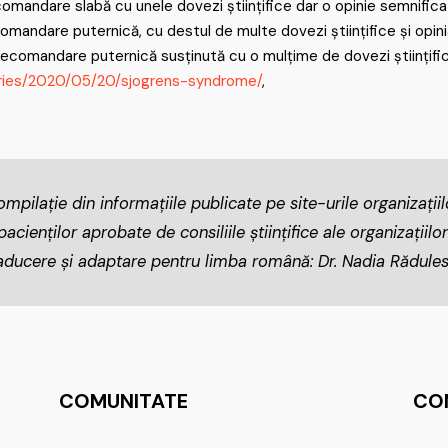
andare slabă cu unele dovezi științifice dar o opinie semnificati
mandare puternică, cu destul de multe dovezi științifice și opinia
comandare puternică susținută cu o mulțime de dovezi științifice 
ries/2020/05/20/sjogrens-syndrome/
,
mpilație din informațiile publicate pe site-urile organizații
cienților aprobate de consiliile științifice ale organizațiilor
aducere și adaptare pentru limba română: Dr. Nadia Rădule
COMUNITATE
CO