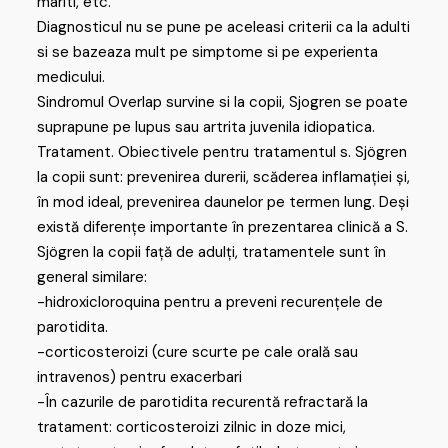
mariti, etc.
Diagnosticul nu se pune pe aceleasi criterii ca la adulti
si se bazeaza mult pe simptome si pe experienta
medicului.
Sindromul Overlap survine si la copii, Sjogren se poate
suprapune pe lupus sau artrita juvenila idiopatica.
Tratament. Obiectivele pentru tratamentul s. Sjögren
la copii sunt: prevenirea durerii, scăderea inflamației și,
în mod ideal, prevenirea daunelor pe termen lung. Deși
există diferențe importante în prezentarea clinică a S.
Sjögren la copii față de adulți, tratamentele sunt în
general similare:
-hidroxicloroquina pentru a preveni recurențele de
parotidita.
-corticosteroizi (cure scurte pe cale orală sau
intravenos) pentru exacerbari
-În cazurile de parotidita recurentă refractară la
tratament: corticosteroizi zilnic in doze mici,