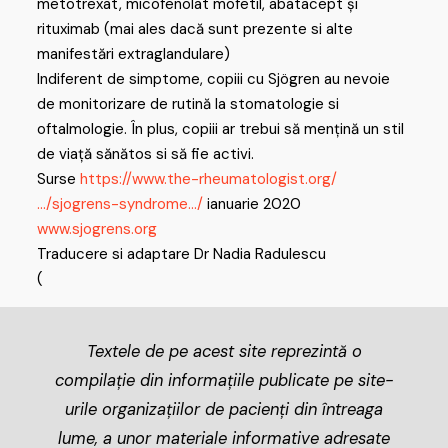
metotrexat, micofenolat mofetil, abatacept și
rituximab (mai ales dacă sunt prezente si alte
manifestări extraglandulare)
Indiferent de simptome, copiii cu Sjögren au nevoie
de monitorizare de rutină la stomatologie si
oftalmologie. În plus, copiii ar trebui să mențină un stil
de viață sănătos si să fie activi.
Surse
https://www.the-rheumatologist.org/
…/sjogrens-syndrome…/
ianuarie 2020
www.sjogrens.org
Traducere si adaptare Dr Nadia Radulescu
(
Textele de pe acest site reprezintă o
compilație din informațiile publicate pe site-
urile organizațiilor de pacienți din întreaga
lume, a unor materiale informative adresate