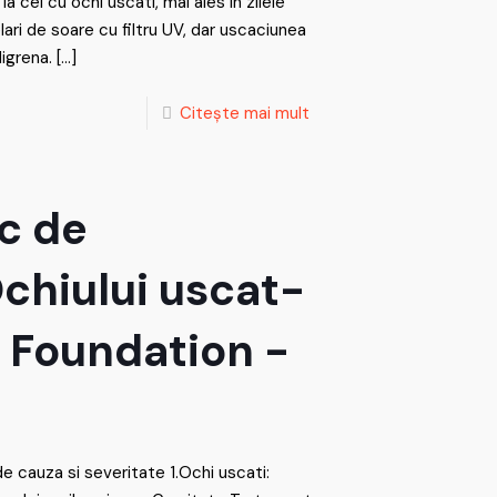
a cei cu ochi uscati, mai ales in zilele
ri de soare cu filtru UV, dar uscaciunea
igrena.
[…]
Citește mai mult
ic de
chiului uscat-
s Foundation -
de cauza si severitate 1.Ochi uscati: