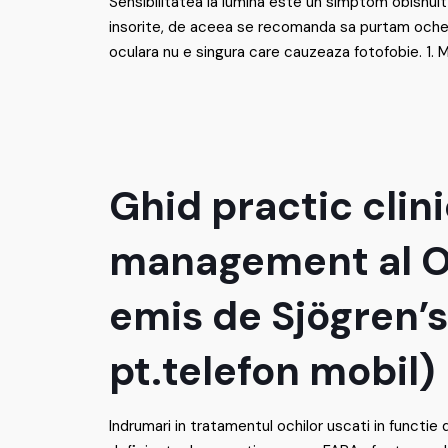
Sensibilitatea la lumina este un simptom obisnuit l
insorite, de aceea se recomanda sa purtam ochela
oculara nu e singura care cauzeaza fotofobie. 1. M
Ghid practic clin
management al O
emis de Sjögren’
pt.telefon mobil)
Indrumari in tratamentul ochilor uscati in functie 