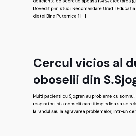
deficienta de secretie apoasa FARA afectarea 
Dovedit prin studii Recomandare Grad 1 Educatia 
dietei Bine Puternica 1
[…]
Cercul vicios al du
oboselii din S.Sj
Multi pacienti cu Sjogren au probleme cu somnul, d
respiratorii si a oboselii care ii impiedica sa se 
la randul sau la agravarea problemelor, intr-un cer