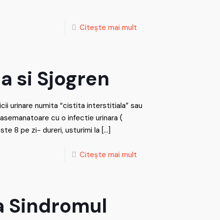
Citește mai mult
la si Sjogren
ii urinare numita “cistita interstitiala” sau
asemanatoare cu o infectie urinara (
te 8 pe zi- dureri, usturimi la
[…]
Citește mai mult
a Sindromul