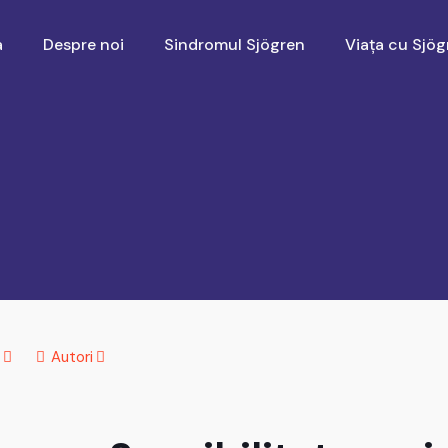
a
Despre noi
Sindromul Sjögren
Viața cu Sjög
Autori