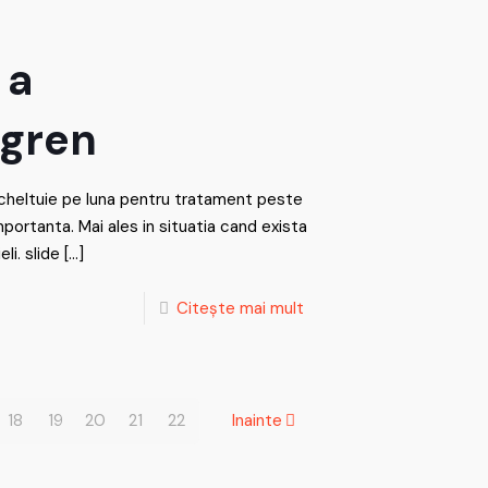
 a
ogren
 cheltuie pe luna pentru tratament peste
mportanta. Mai ales in situatia cand exista
li. slide
[…]
Citește mai mult
18
19
20
21
22
Inainte