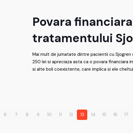
Povara financiara
tratamentului Sj
Mai mult de jumatate dintre pacientii cu Sjogren
250 lei si apreciaza asta ca o povara financiara i
si alte boli coexistente, care implica si ele cheltuie
6
7
8
9
10
11
12
13
14
15
16
17