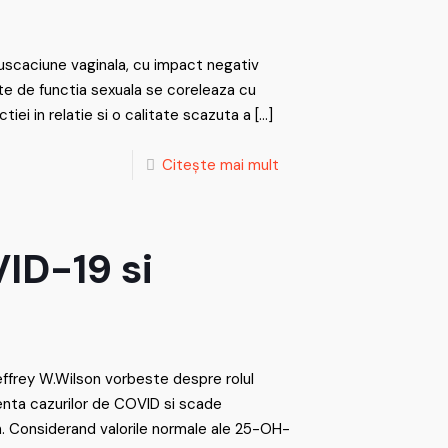
 uscaciune vaginala, cu impact negativ
ate de functia sexuala se coreleaza cu
tiei in relatie si o calitate scazuta a
[…]
Citește mai mult
ID-19 si
 Jeffrey W.Wilson vorbeste despre rolul
nta cazurilor de COVID si scade
en. Considerand valorile normale ale 25-OH-