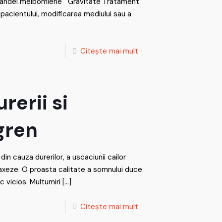
glandei meibomiene Gravitate Tratament
pacientului, modificarea mediului sau a
Citește mai mult
rerii si
ogren
in cauza durerilor, a uscaciunii cailor
relaxeze. O proasta calitate a somnului duce
c vicios. Multumiri
[…]
Citește mai mult