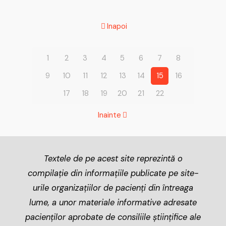
Inapoi
1
2
3
4
5
6
7
8
9
10
11
12
13
14
15
16
17
18
19
20
21
22
Inainte
Textele de pe acest site reprezintă o
compilație din informațiile publicate pe site-
urile organizațiilor de pacienți din întreaga
lume, a unor materiale informative adresate
pacienților aprobate de consiliile științifice ale