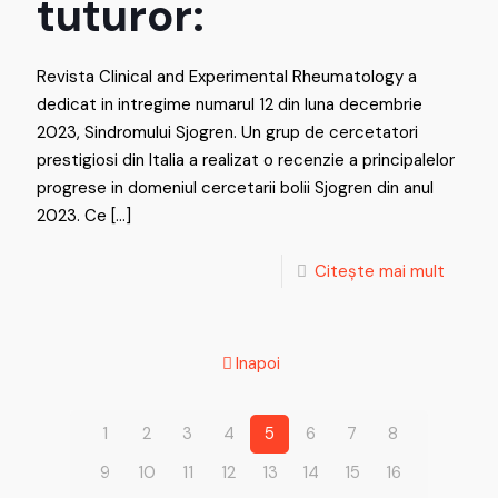
tuturor:
Revista Clinical and Experimental Rheumatology a
dedicat in intregime numarul 12 din luna decembrie
2023, Sindromului Sjogren. Un grup de cercetatori
prestigiosi din Italia a realizat o recenzie a principalelor
progrese in domeniul cercetarii bolii Sjogren din anul
2023. Ce
[…]
Citește mai mult
Inapoi
1
2
3
4
5
6
7
8
9
10
11
12
13
14
15
16