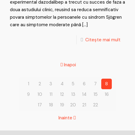
experimental dazodalibep a trecut cu succes de faza a
doua astudiului clinic, reusind sa reduca semnificativ
povara simptomelor la persoanele cu sindrom Sjögren
care au simptome moderate până
[…]
Citește mai mult
Inapoi
1
2
3
4
5
6
7
8
9
10
11
12
13
14
15
16
17
18
19
20
21
22
Inainte