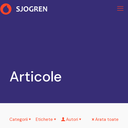
Articole
Categorii
Etichete
Autori
Arata toate