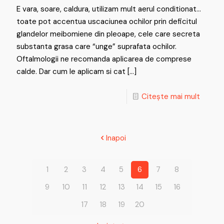
E vara, soare, caldura, utilizam mult aerul conditionat…
toate pot accentua uscaciunea ochilor prin deficitul
glandelor meibomiene din pleoape, cele care secreta
substanta grasa care “unge” suprafata ochilor.
Oftalmologii ne recomanda aplicarea de comprese
calde. Dar cum le aplicam si cat
[…]
Citește mai mult
Inapoi
1
2
3
4
5
6
7
8
9
10
11
12
13
14
15
16
17
18
19
20